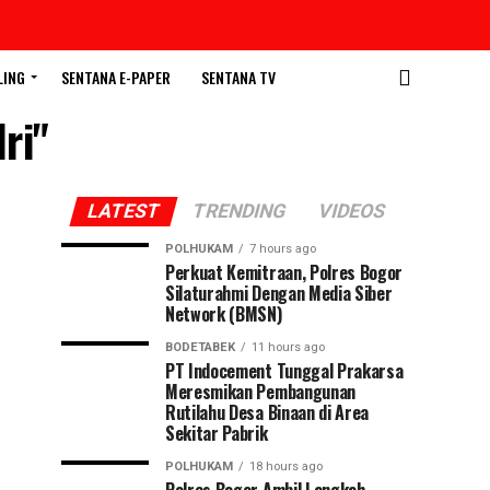
LING
SENTANA E-PAPER
SENTANA TV
ri"
LATEST
TRENDING
VIDEOS
POLHUKAM
7 hours ago
Perkuat Kemitraan, Polres Bogor
Silaturahmi Dengan Media Siber
Network (BMSN)
BODETABEK
11 hours ago
PT Indocement Tunggal Prakarsa
Meresmikan Pembangunan
Rutilahu Desa Binaan di Area
Sekitar Pabrik
POLHUKAM
18 hours ago