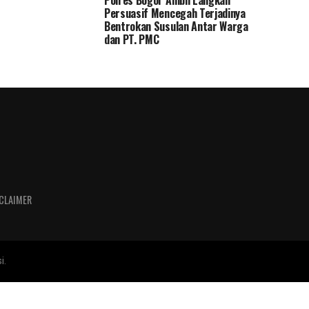
Polres Bogor Ambil Langkah
Persuasif Mencegah Terjadinya
Bentrokan Susulan Antar Warga
dan PT. PMC
CLAIMER
i.