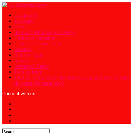
Disclaimer
e-paper2
home
Jokowi’s White Paper Launch
Pedoman Kebijakan
Pedoman Media Siber
Redaksi
Sample Page
sentana
Sentana E-Paper
Tentang Kami
Tumbuh 74,6%, NCKL Bukukan Pendapatan Rp 4,8 Triliun
di Kuartal Pertama 2023
Connect with us