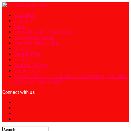
Disclaimer
e-paper2
home
Jokowi’s White Paper Launch
Pedoman Kebijakan
Pedoman Media Siber
Redaksi
Sample Page
sentana
Sentana E-Paper
Tentang Kami
Tumbuh 74,6%, NCKL Bukukan Pendapatan Rp 4,8 Triliun
di Kuartal Pertama 2023
Connect with us