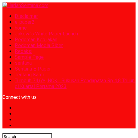
Disclaimer
e-paper2
home
Jokowi’s White Paper Launch
Pedoman Kebijakan
Pedoman Media Siber
Redaksi
Sample Page
sentana
Sentana E-Paper
Tentang Kami
Tumbuh 74,6%, NCKL Bukukan Pendapatan Rp 4,8 Triliun
di Kuartal Pertama 2023
Connect with us