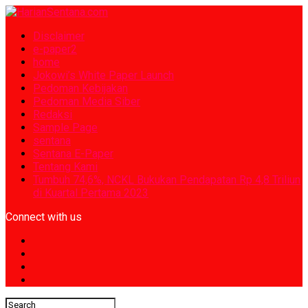
Disclaimer
e-paper2
home
Jokowi’s White Paper Launch
Pedoman Kebijakan
Pedoman Media Siber
Redaksi
Sample Page
sentana
Sentana E-Paper
Tentang Kami
Tumbuh 74,6%, NCKL Bukukan Pendapatan Rp 4,8 Triliun
di Kuartal Pertama 2023
Connect with us