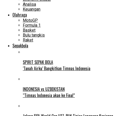
Analisa
Keuangan
Olahraga
MotoGP
Formula 1
Basket
Bulu tangkis
Raket
Sepakbola
SPIRIT SEPAK BOLA
‘Tanah Airku’ Bangkitkan Timnas Indonesia
INDONESIA vs UZBEKISTAN
“Timnas Indonesia akan ke Final”
Jelang FIFA World Cup U17, PLN Tinjau Langsung Kesiapan