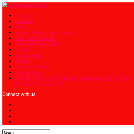
Disclaimer
e-paper2
home
Jokowi’s White Paper Launch
Pedoman Kebijakan
Pedoman Media Siber
Redaksi
Sample Page
sentana
Sentana E-Paper
Tentang Kami
Tumbuh 74,6%, NCKL Bukukan Pendapatan Rp 4,8 Triliun
di Kuartal Pertama 2023
Connect with us