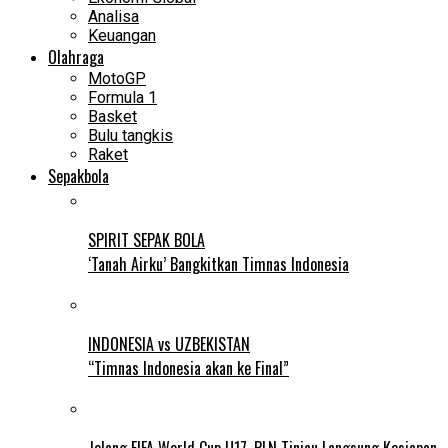
Analisa
Keuangan
Olahraga
MotoGP
Formula 1
Basket
Bulu tangkis
Raket
Sepakbola
SPIRIT SEPAK BOLA
‘Tanah Airku’ Bangkitkan Timnas Indonesia
INDONESIA vs UZBEKISTAN
“Timnas Indonesia akan ke Final”
Jelang FIFA World Cup U17, PLN Tinjau Langsung Kesiapan