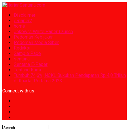
Disclaimer
e-paper2
home
Jokowi’s White Paper Launch
Pedoman Kebijakan
Pedoman Media Siber
Redaksi
Sample Page
sentana
Sentana E-Paper
Tentang Kami
Tumbuh 74,6%, NCKL Bukukan Pendapatan Rp 4,8 Triliun
di Kuartal Pertama 2023
Connect with us