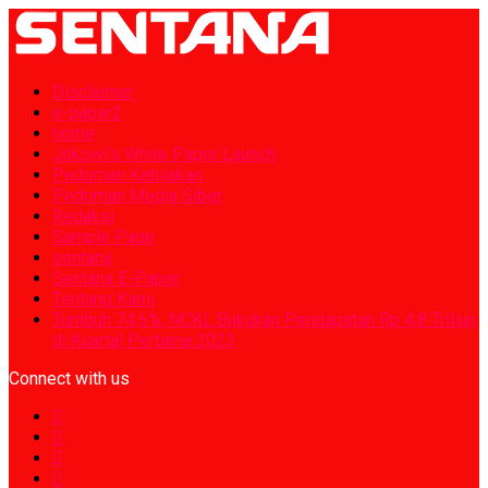
Disclaimer
e-paper2
home
Jokowi’s White Paper Launch
Pedoman Kebijakan
Pedoman Media Siber
Redaksi
Sample Page
sentana
Sentana E-Paper
Tentang Kami
Tumbuh 74,6%, NCKL Bukukan Pendapatan Rp 4,8 Triliun
di Kuartal Pertama 2023
Connect with us