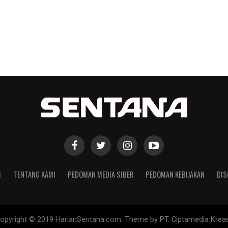
I
TENTANG KAMI
PEDOMAN MEDIA SIBER
PEDOMAN KEBIJAKAN
DIS
opyright © 2019 HarianSentana.com. Theme by PT. Ciptamedia Kreas