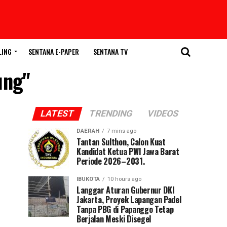
LING
SENTANA E-PAPER
SENTANA TV
ung"
LATEST
TRENDING
VIDEOS
DAERAH
7 mins ago
Tantan Sulthon, Calon Kuat
Kandidat Ketua PWI Jawa Barat
Periode 2026–2031.
IBUKOTA
10 hours ago
Langgar Aturan Gubernur DKI
Jakarta, Proyek Lapangan Padel
Tanpa PBG di Papanggo Tetap
Berjalan Meski Disegel