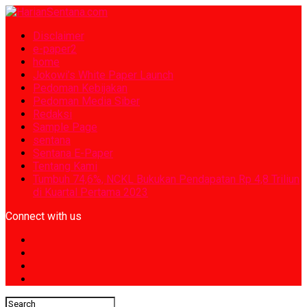
Disclaimer
e-paper2
home
Jokowi’s White Paper Launch
Pedoman Kebijakan
Pedoman Media Siber
Redaksi
Sample Page
sentana
Sentana E-Paper
Tentang Kami
Tumbuh 74,6%, NCKL Bukukan Pendapatan Rp 4,8 Triliun
di Kuartal Pertama 2023
Connect with us