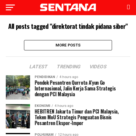
All posts tagged "direktorat tindak pidana siber"
MORE POSTS
LATEST
TRENDING
VIDEOS
PENDIDIKAN
4 hours ago
Pondok Pesantren Qurrota A’yun Go
Internasional, Jalin Kerja Sama Strategis
dengan PCI Malaysia
EKONOMI
4 hours ago
HEBITREN Jakarta Timur dan PCI Malaysia,
Teken MoU Strategis Penguatan Bisnis
Pesantren Ekspor-Impor
POLHUKAM
12 hours ago