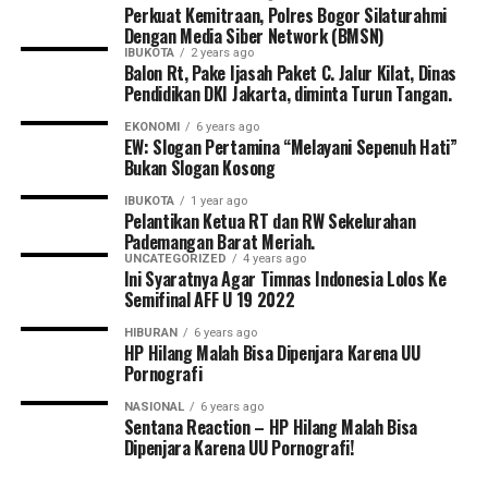
Perkuat Kemitraan, Polres Bogor Silaturahmi
Dengan Media Siber Network (BMSN)
IBUKOTA
2 years ago
Balon Rt, Pake Ijasah Paket C. Jalur Kilat, Dinas
Pendidikan DKI Jakarta, diminta Turun Tangan.
EKONOMI
6 years ago
EW: Slogan Pertamina “Melayani Sepenuh Hati”
Bukan Slogan Kosong
IBUKOTA
1 year ago
Pelantikan Ketua RT dan RW Sekelurahan
Pademangan Barat Meriah.
UNCATEGORIZED
4 years ago
Ini Syaratnya Agar Timnas Indonesia Lolos Ke
Semifinal AFF U 19 2022
HIBURAN
6 years ago
HP Hilang Malah Bisa Dipenjara Karena UU
Pornografi
NASIONAL
6 years ago
Sentana Reaction – HP Hilang Malah Bisa
Dipenjara Karena UU Pornografi!