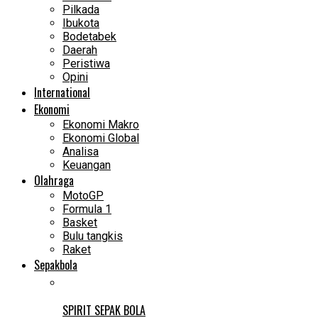
Pilkada
Ibukota
Bodetabek
Daerah
Peristiwa
Opini
International
Ekonomi
Ekonomi Makro
Ekonomi Global
Analisa
Keuangan
Olahraga
MotoGP
Formula 1
Basket
Bulu tangkis
Raket
Sepakbola
SPIRIT SEPAK BOLA