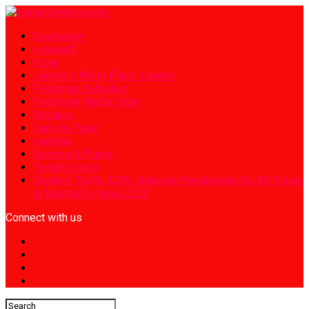
Disclaimer
e-paper2
home
Jokowi’s White Paper Launch
Pedoman Kebijakan
Pedoman Media Siber
Redaksi
Sample Page
sentana
Sentana E-Paper
Tentang Kami
Tumbuh 74,6%, NCKL Bukukan Pendapatan Rp 4,8 Triliun
di Kuartal Pertama 2023
Connect with us