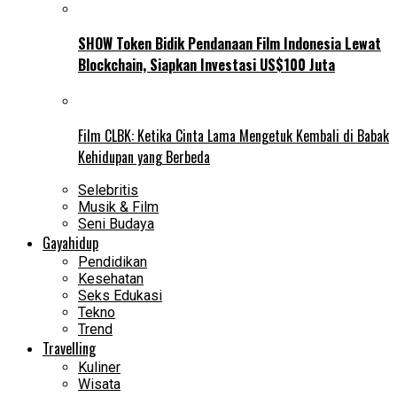
SHOW Token Bidik Pendanaan Film Indonesia Lewat
Blockchain, Siapkan Investasi US$100 Juta
Film CLBK: Ketika Cinta Lama Mengetuk Kembali di Babak
Kehidupan yang Berbeda
Selebritis
Musik & Film
Seni Budaya
Gayahidup
Pendidikan
Kesehatan
Seks Edukasi
Tekno
Trend
Travelling
Kuliner
Wisata