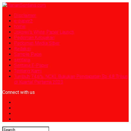
Disclaimer
e-paper2
home
Jokowi’s White Paper Launch
Pedoman Kebijakan
Pedoman Media Siber
Redaksi
Sample Page
sentana
Sentana E-Paper
Tentang Kami
Tumbuh 74,6%, NCKL Bukukan Pendapatan Rp 4,8 Triliun
di Kuartal Pertama 2023
Connect with us