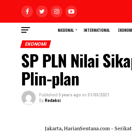
NASIONAL
INTERNATIONAL
EKONOM
EKONOMI
SP PLN Nilai Sik
Plin-plan
Published
5 years ago
on
31/03/2021
By
Redaksi
Jakarta, HarianSentana.com – Serik