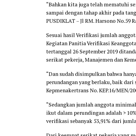
“Bahkan kita juga telah mematuhi se
sampai dengan tahap akhir pada tang
PUSDIKLAT – Jl RM. Harsono No.59 Ra
Sesuai hasil Verifikasi jumlah anggo
Kegiatan Panitia Verifikasi Keanggot
tertanggal 26 September 2019 ditanda
serikat pekerja, Manajemen dan Keme
“Dan sudah disimpulkan bahwa hanya 
perundangan yang berlaku, baik dari
Kepmenakertrans No. KEP.16/MEN/200
“Sedangkan jumlah anggota minimal y
ikut dalam perundingan adalah > 10
verifikasi sebanyak 53,91% dari juml
Dari keempat serikat pekerja yang men