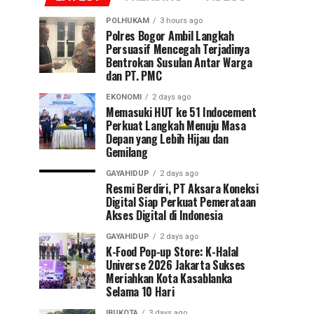
POLHUKAM
3 hours ago
Polres Bogor Ambil Langkah
Persuasif Mencegah Terjadinya
Bentrokan Susulan Antar Warga
dan PT. PMC
EKONOMI
2 days ago
Memasuki HUT ke 51 Indocement
Perkuat Langkah Menuju Masa
Depan yang Lebih Hijau dan
Gemilang
GAYAHIDUP
2 days ago
Resmi Berdiri, PT Aksara Koneksi
Digital Siap Perkuat Pemerataan
Akses Digital di Indonesia
GAYAHIDUP
2 days ago
K-Food Pop-up Store: K-Halal
Universe 2026 Jakarta Sukses
Meriahkan Kota Kasablanka
Selama 10 Hari
IBUKOTA
3 days ago