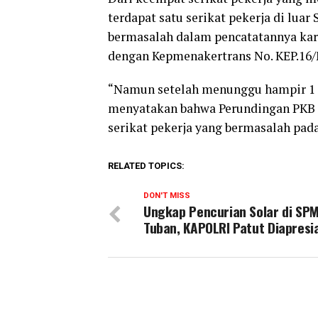
terdapat satu serikat pekerja di lu
bermasalah dalam pencatatannya kare
dengan Kepmenakertrans No. KEP.16/
“Namun setelah menunggu hampir 1 t
menyatakan bahwa Perundingan PKB h
serikat pekerja yang bermasalah pada
RELATED TOPICS:
DON'T MISS
Ungkap Pencurian Solar di SP
Tuban, KAPOLRI Patut Diapresi