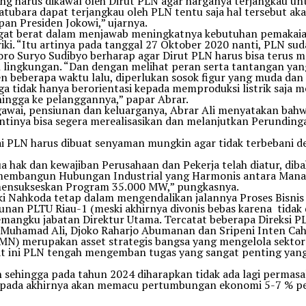
g harus dikawal oleh Dirut PLN agar harganya terjangkau un
ubara dapat terjangkau oleh PLN tentu saja hal tersebut aka
an Presiden Jokowi,” ujarnya.
ngat berat dalam menjawab meningkatnya kebutuhan pemakaian
iki. “Itu artinya pada tanggal 27 Oktober 2020 nanti, PLN sud
intoro Suryo Sudibyo berharap agar Dirut PLN harus bisa t
h lingkungan. “Dan dengan melihat peran serta tantangan yan
 beberapa waktu lalu, diperlukan sosok figur yang muda dan 
 tidak hanya berorientasi kepada memproduksi listrik saja
 hingga ke pelanggannya,” papar Abrar.
awai, pensiunan dan keluarganya, Abrar Ali menyatakan bahwa
ntinya bisa segera merealisasikan dan melanjutkan Perundin
 PLN harus dibuat senyaman mungkin agar tidak terbebani d
a hak dan kewajiban Perusahaan dan Pekerja telah diatur, di
sa membangun Hubungan Industrial yang Harmonis antara Mana
mensukseskan Program 35.000 MW,” pungkasnya.
iki Nahkoda tetap dalam mengendalikan jalannya Proses Bisnis 
an PLTU Riau-1 (meski akhirnya divonis bebas karena tidak di
mangku jabatan Direktur Utama. Tercatat beberapa Direksi PL
i Muhamad Ali, Djoko Raharjo Abumanan dan Sripeni Inten Cah
BUMN) merupakan asset strategis bangsa yang mengelola sekt
at ini PLN tengah mengemban tugas yang sangat penting yan
sehingga pada tahun 2024 diharapkan tidak ada lagi permasa
 pada akhirnya akan memacu pertumbungan ekonomi 5-7 % per