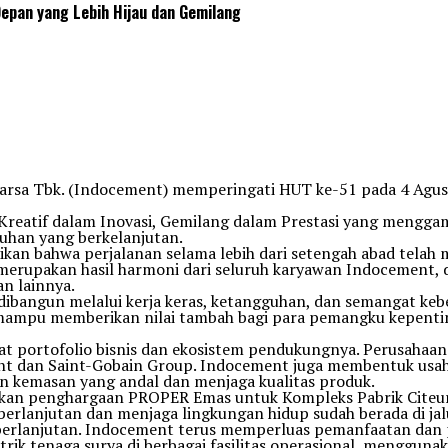
pan yang Lebih Hijau dan Gemilang
rsa Tbk. (Indocement) memperingati HUT ke-51 pada 4 Agustu
 Kreatif dalam Inovasi, Gemilang dalam Prestasi yang meng
uhan yang berkelanjutan.
ikan bahwa perjalanan selama lebih dari setengah abad tel
 merupakan hasil harmoni dari seluruh karyawan Indocement, 
n lainnya.
ibangun melalui kerja keras, ketangguhan, dan semangat kebe
a mampu memberikan nilai tambah bagi para pemangku kepenti
t portofolio bisnis dan ekosistem pendukungnya. Perusahaa
ment dan Saint-Gobain Group. Indocement juga membentuk usa
 kemasan yang andal dan menjaga kualitas produk.
patkan penghargaan PROPER Emas untuk Kompleks Pabrik Cite
erlanjutan dan menjaga lingkungan hidup sudah berada di jal
berlanjutan. Indocement terus memperluas pemanfaatan dan p
ik tenaga surya di berbagai fasilitas operasional, menggunaka