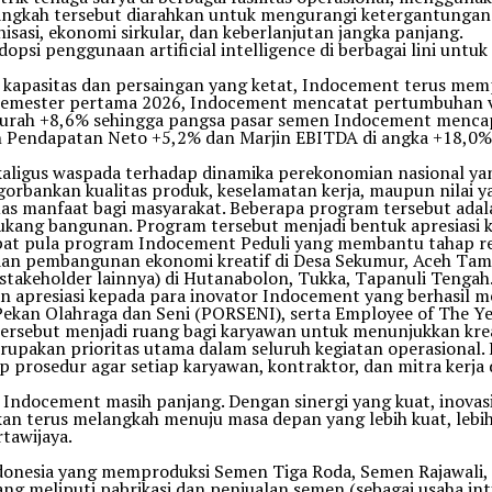
ngkah tersebut diarahkan untuk mengurangi ketergantungan te
asi, ekonomi sirkular, dan keberlanjutan jangka panjang.
dopsi penggunaan artificial intelligence di berbagai lini untu
kapasitas dan persaingan yang ketat, Indocement terus memper
 semester pertama 2026, Indocement mencatat pertumbuhan v
rah +8,6% sehingga pangsa pasar semen Indocement mencapai
n Pendapatan Neto +5,2% dan Marjin EBITDA di angka +18,0% 
aligus waspada terhadap dinamika perekonomian nasional yan
gorbankan kualitas produk, keselamatan kerja, maupun nilai y
uas manfaat bagi masyarakat. Beberapa program tersebut ad
ukang bangunan. Program tersebut menjadi bentuk apresiasi 
apat pula program Indocement Peduli yang membantu tahap reh
 dan pembangunan ekonomi kreatif di Desa Sekumur, Aceh Tamia
takeholder lainnya) di Hutanabolon, Tukka, Tapanuli Tengah
n apresiasi kepada para inovator Indocement yang berhasil
 Pekan Olahraga dan Seni (PORSENI), serta Employee of The Y
ersebut menjadi ruang bagi karyawan untuk menunjukkan kreat
upakan prioritas utama dalam seluruh kegiatan operasional
 prosedur agar setiap karyawan, kontraktor, dan mitra kerja
docement masih panjang. Dengan sinergi yang kuat, inovasi 
an terus melangkah menuju masa depan yang lebih kuat, lebih 
tawijaya.
ndonesia yang memproduksi Semen Tiga Roda, Semen Rajawali,
g meliputi pabrikasi dan penjualan semen (sebagai usaha inti