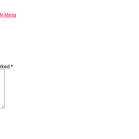
N Minta
arked
*