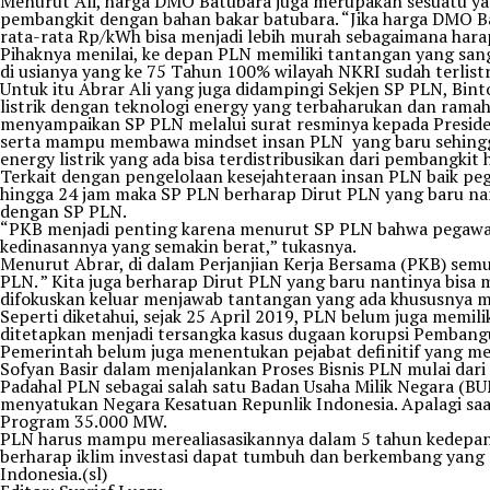
Menurut Ali, harga DMO Batubara juga merupakan sesuatu yan
pembangkit dengan bahan bakar batubara. “Jika harga DMO Bat
rata-rata Rp/kWh bisa menjadi lebih murah sebagaimana harap
Pihaknya menilai, ke depan PLN memiliki tantangan yang sa
di usianya yang ke 75 Tahun 100% wilayah NKRI sudah terlistr
Untuk itu Abrar Ali yang juga didampingi Sekjen SP PLN, B
listrik dengan teknologi energy yang terbaharukan dan rama
menyampaikan SP PLN melalui surat resminya kepada Presiden
serta mampu membawa mindset insan PLN yang baru sehingga
energy listrik yang ada bisa terdistribusikan dari pembangkit
Terkait dengan pengelolaan kesejahteraan insan PLN baik peg
hingga 24 jam maka SP PLN berharap Dirut PLN yang baru na
dengan SP PLN.
“PKB menjadi penting karena menurut SP PLN bahwa pegawai
kedinasannya yang semakin berat,” tukasnya.
Menurut Abrar, di dalam Perjanjian Kerja Bersama (PKB) semu
PLN. ” Kita juga berharap Dirut PLN yang baru nantinya bi
difokuskan keluar menjawab tantangan yang ada khususnya 
Seperti diketahui, sejak 25 April 2019, PLN belum juga memil
ditetapkan menjadi tersangka kasus dugaan korupsi Pembangun
Pemerintah belum juga menentukan pejabat definitif yang me
Sofyan Basir dalam menjalankan Proses Bisnis PLN mulai dar
Padahal PLN sebagai salah satu Badan Usaha Milik Negara (
menyatukan Negara Kesatuan Repunlik Indonesia. Apalagi sa
Program 35.000 MW.
PLN harus mampu merealiasasikannya dalam 5 tahun kedepan 
berharap iklim investasi dapat tumbuh dan berkembang yang
Indonesia.(sl)