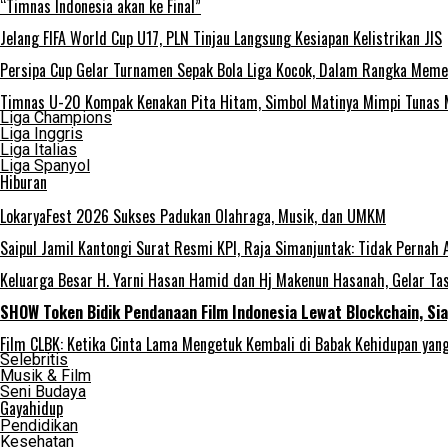
“Timnas Indonesia akan ke Final”
Jelang FIFA World Cup U17, PLN Tinjau Langsung Kesiapan Kelistrikan JIS
Persipa Cup Gelar Turnamen Sepak Bola Liga Kocok, Dalam Rangka Meme
Timnas U-20 Kompak Kenakan Pita Hitam, Simbol Matinya Mimpi Tunas
Liga Champions
Liga Inggris
Liga Italias
Liga Spanyol
Hiburan
LokaryaFest 2026 Sukses Padukan Olahraga, Musik, dan UMKM
Saipul Jamil Kantongi Surat Resmi KPI, Raja Simanjuntak: Tidak Pernah 
Keluarga Besar H. Yarni Hasan Hamid dan Hj Makenun Hasanah, Gelar T
SHOW Token Bidik Pendanaan Film Indonesia Lewat Blockchain, Si
Film CLBK: Ketika Cinta Lama Mengetuk Kembali di Babak Kehidupan yan
Selebritis
Musik & Film
Seni Budaya
Gayahidup
Pendidikan
Kesehatan