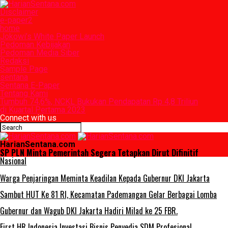
Disclaimer
e-paper2
home
Jokowi’s White Paper Launch
Pedoman Kebijakan
Pedoman Media Siber
Redaksi
Sample Page
sentana
Sentana E-Paper
Tentang Kami
Tumbuh 74,6%, NCKL Bukukan Pendapatan Rp 4,8 Triliun
di Kuartal Pertama 2023
Connect with us
HarianSentana.com
SP PLN Minta Pemerintah Segera Tetapkan Dirut Difinitif
Nasional
Warga Penjaringan Meminta Keadilan Kepada Gubernur DKI Jakarta
Sambut HUT Ke 81 RI, Kecamatan Pademangan Gelar Berbagai Lomba
Gubernur dan Wagub DKI Jakarta Hadiri Milad ke 25 FBR.
First HR Indonesia Investasi Bisnis Penyedia SDM Profesional