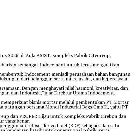
s 2026, di Aula ASIST, Kompleks Pabrik Citeureup,
gambarkan semangat Indocement untuk terus menguatkan
ah membentuk Indocement menjadi perusahaan bahan bangunan
dukungan dari pelanggan serta mitra usaha, dan kepercayaan
rsamaan. Dengan menghayati nilai harmoni, kreativitas, dan
ngan dan Indonesia,” ujar Direktur Utama Indocement.
n memperkuat bisnis mortar melalui pembentukan PT Mortar
ha patungan bersama Mondi Industrial Bags GmbH., yaitu PT
ureup dan PROPER Hijau untuk Kompleks Pabrik Cirebon dan
ur yang benar.
enggunaan refuse-derived fuel (RDF) sebagai salah satu
n kendaraan listrik untuk operasional pabrik, serta