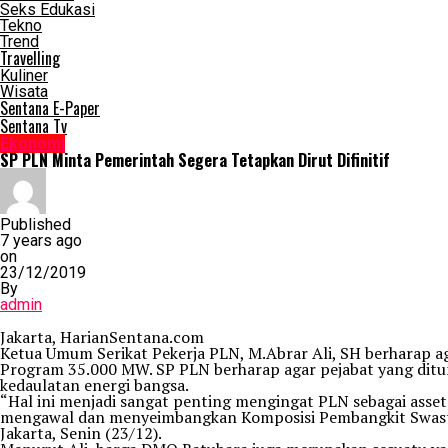
Seks Edukasi
Tekno
Trend
Travelling
Kuliner
Wisata
Sentana E-Paper
Sentana Tv
Ekonomi
SP PLN Minta Pemerintah Segera Tetapkan Dirut Difinitif
Published
7 years ago
on
23/12/2019
By
admin
Jakarta, HarianSentana.com
Ketua Umum Serikat Pekerja PLN, M.Abrar Ali, SH berharap 
Program 35.000 MW. SP PLN berharap agar pejabat yang ditunj
kedaulatan energi bangsa.
“Hal ini menjadi sangat penting mengingat PLN sebagai asset
mengawal dan menyeimbangkan Komposisi Pembangkit Swasta 
Jakarta, Senin (23/12).