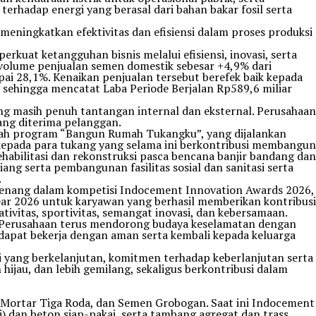
rhadap energi yang berasal dari bahan bakar fosil serta
k meningkatkan efektivitas dan efisiensi dalam proses produksi
kuat ketangguhan bisnis melalui efisiensi, inovasi, serta
olume penjualan semen domestik sebesar +4,9% dari
 28,1%. Kenaikan penjualan tersebut berefek baik kepada
sehingga mencatat Laba Periode Berjalan Rp589,6 miliar
g masih penuh tantangan internal dan eksternal. Perusahaan
ang diterima pelanggan.
alah program “Bangun Rumah Tukangku”, yang dijalankan
kepada para tukang yang selama ini berkontribusi membangun
abilitasi dan rekonstruksi pasca bencana banjir bandang dan
ng serta pembangunan fasilitas sosial dan sanitasi serta
.
 menang dalam kompetisi Indocement Innovation Awards 2026,
ear 2026 untuk karyawan yang berhasil memberikan kontribusi
ivitas, sportivitas, semangat inovasi, dan kebersamaan.
. Perusahaan terus mendorong budaya keselamatan dengan
 dapat bekerja dengan aman serta kembali kepada keluarga
yang berkelanjutan, komitmen terhadap keberlanjutan serta
hijau, dan lebih gemilang, sekaligus berkontribusi dalam
 Mortar Tiga Roda, dan Semen Grobogan. Saat ini Indocement
) dan beton siap-pakai, serta tambang agregat dan trass,