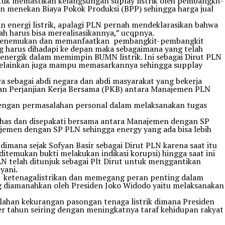
tuk memastikan kelangsungan suplay listrik oleh pembangkit-
n menekan Biaya Pokok Produksi (BPP) sehingga harga jual
 energi listrik, apalagi PLN pernah mendeklarasikan bahwa
ah harus bisa merealisasikannya,” ucqpnya.
erus menemukan dan memanfaatkan pembangkit-pembangkit
g harus dihadapi ke depan maka sebagaimana yang telah
energik dalam memimpin BUMN listrik. Ini sebagai Dirut PLN
 melainkan juga mampu memasarkannya sehingga supplay
 sebagai abdi negara dan abdi masyarakat yang bekerja
gan Perjanjian Kerja Bersama (PKB) antara Manajemen PLN
engan permasalahan personal dalam melaksanakan tugas
bahas dan disepakati bersama antara Manajemen dengan SP
jemen dengan SP PLN sehingga energy yang ada bisa lebih
dimana sejak Sofyan Basir sebagai Dirut PLN karena saat itu
temukan bukti melakukan indikasi korupsi) hingga saat ini
N telah ditunjuk sebagai Plt Dirut untuk menggantikan
yani.
or ketenagalistrikan dan memegang peran penting dalam
g diamanahkan oleh Presiden Joko Widodo yaitu melaksanakan
lahan kekurangan pasongan tenaga listrik dimana Presiden
 tahun seiring dengan meningkatnya taraf kehidupan rakyat