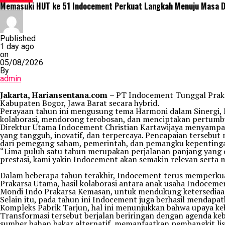
Memasuki HUT ke 51 Indocement Perkuat Langkah Menuju Masa De
Published
1 day ago
on
05/08/2026
By
admin
Jakarta, Hariansentana.com
– PT Indocement Tunggal Praka
Kabupaten Bogor, Jawa Barat secara hybrid.
Perayaan tahun ini mengusung tema Harmoni dalam Sinergi,
kolaborasi, mendorong terobosan, dan menciptakan pertumb
Direktur Utama Indocement Christian Kartawijaya menyampa
yang tangguh, inovatif, dan terpercaya. Pencapaian tersebut
dari pemegang saham, pemerintah, dan pemangku kepentinga
“Lima puluh satu tahun merupakan perjalanan panjang yang d
prestasi, kami yakin Indocement akan semakin relevan sert
Dalam beberapa tahun terakhir, Indocement terus memperkua
Prakarsa Utama, hasil kolaborasi antara anak usaha Indoce
Mondi Indo Prakarsa Kemasan, untuk mendukung ketersediaan
Selain itu, pada tahun ini Indocement juga berhasil menda
Kompleks Pabrik Tarjun, hal ini menunjukkan bahwa upaya keb
Transformasi tersebut berjalan beriringan dengan agenda ke
sumber bahan bakar alternatif, memanfaatkan pembangkit listr