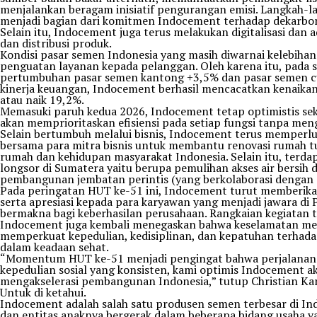
menjalankan beragam inisiatif pengurangan emisi. Langkah-la
menjadi bagian dari komitmen Indocement terhadap dekarbonis
Selain itu, Indocement juga terus melakukan digitalisasi dan a
dan distribusi produk.
Kondisi pasar semen Indonesia yang masih diwarnai kelebihan 
penguatan layanan kepada pelanggan. Oleh karena itu, pada
pertumbuhan pasar semen kantong +3,5% dan pasar semen cu
kinerja keuangan, Indocement berhasil mencacatkan kenaika
atau naik 19,2%.
Memasuki paruh kedua 2026, Indocement tetap optimistis sek
akan memprioritaskan efisiensi pada setiap fungsi tanpa men
Selain bertumbuh melalui bisnis, Indocement terus memperl
bersama para mitra bisnis untuk membantu renovasi rumah t
rumah dan kehidupan masyarakat Indonesia. Selain itu, terd
longsor di Sumatera yaitu berupa pemulihan akses air bersih
pembangunan jembatan perintis (yang berkolaborasi dengan s
Pada peringatan HUT ke-51 ini, Indocement turut memberika
serta apresiasi kepada para karyawan yang menjadi jawara di
bermakna bagi keberhasilan perusahaan. Rangkaian kegiatan t
Indocement juga kembali menegaskan bahwa keselamatan mer
memperkuat kepedulian, kedisiplinan, dan kepatuhan terhadap
dalam keadaan sehat.
“Momentum HUT ke-51 menjadi pengingat bahwa perjalanan In
kepedulian sosial yang konsisten, kami optimis Indocement ak
mengakselerasi pembangunan Indonesia,” tutup Christian Kar
Untuk di ketahui.
Indocement adalah salah satu produsen semen terbesar di I
dan entitas anaknya bergerak dalam beberapa bidang usaha yan