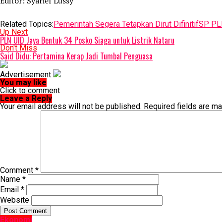
Editor: Syarief Lussy
Related Topics:
Pemerintah Segera Tetapkan Dirut Difinitif
SP PL
Up Next
PLN UID Jaya Bentuk 34 Posko Siaga untuk Listrik Nataru
Don't Miss
Said Didu: Pertamina Kerap Jadi Tumbal Penguasa
Advertisement
You may like
Click to comment
Leave a Reply
Your email address will not be published.
Required fields are m
Comment
*
Name
*
Email
*
Website
Ekonomi