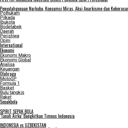
Penyalahgunaan Narkoba, Konsumsi Miras, Aksi Anarkisme dan Kekera
Polhukam
Pilkada
Ibukota
Bodetabek
Daerah
Peristiwa
Opini
International
Ekonomi
Ekonomi Makro
Ekonomi Global
Analisa
Keuangan
Olahraga
MotoGP
Formula 1
Basket
Bulu tangkis
Raket
Sepakbola
SPIRIT SEPAK BOLA
‘Tanah Airku’ Bangkitkan Timnas Indonesia
INDONESIA vs UZBEKISTAN