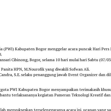
a (PWI) Kabupaten Bogor menggelar acara puncak Hari Pers
0.
sari Cibinong, Bogor, selama 10 hari mulai hari Sabtu (07/03/
 Panita HPN, M.Nourofik yang diwakili Sofwan Ali.
 Candra, S.E. selaku penanggung jawab Event Organizer dan 
ota PWI Kabupaten Bogor menyampaikan terimakasih khususny
antu terlaksananya kegiatan Pameran Teknologi Kreatif dan
lah menyukseskan terselenggaranya acara ini, ucapan yang 