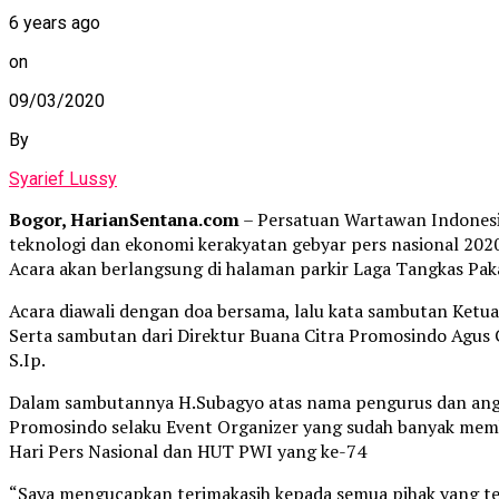
6 years ago
on
09/03/2020
By
Syarief Lussy
Bogor, HarianSentana.com
– Persatuan Wartawan Indonesi
teknologi dan ekonomi kerakyatan gebyar pers nasional 202
Acara akan berlangsung di halaman parkir Laga Tangkas Pakan
Acara diawali dengan doa bersama, lalu kata sambutan Ketua
Serta sambutan dari Direktur Buana Citra Promosindo Agus
S.Ip.
Dalam sambutannya H.Subagyo atas nama pengurus dan angg
Promosindo selaku Event Organizer yang sudah banyak memb
Hari Pers Nasional dan HUT PWI yang ke-74
“Saya mengucapkan terimakasih kepada semua pihak yang te