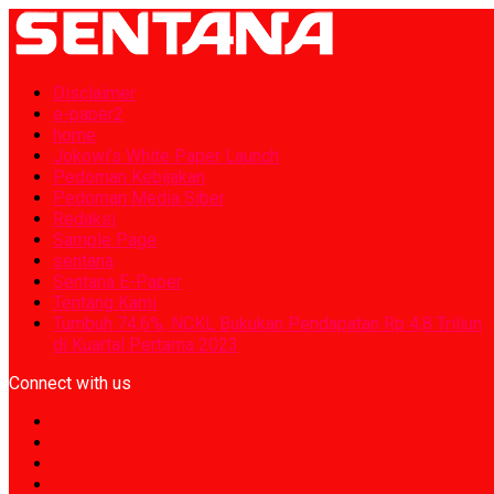
Disclaimer
e-paper2
home
Jokowi’s White Paper Launch
Pedoman Kebijakan
Pedoman Media Siber
Redaksi
Sample Page
sentana
Sentana E-Paper
Tentang Kami
Tumbuh 74,6%, NCKL Bukukan Pendapatan Rp 4,8 Triliun
di Kuartal Pertama 2023
Connect with us