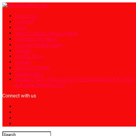
Disclaimer
e-paper2
home
Jokowi’s White Paper Launch
Pedoman Kebijakan
Pedoman Media Siber
Redaksi
Sample Page
sentana
Sentana E-Paper
Tentang Kami
Tumbuh 74,6%, NCKL Bukukan Pendapatan Rp 4,8 Triliun
di Kuartal Pertama 2023
Connect with us