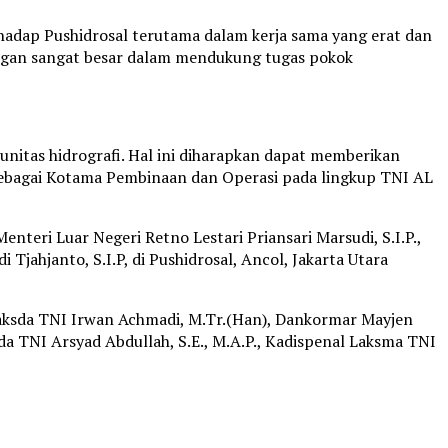
adap Pushidrosal terutama dalam kerja sama yang erat dan
ungan sangat besar dalam mendukung tugas pokok
itas hidrografi. Hal ini diharapkan dapat memberikan
l sebagai Kotama Pembinaan dan Operasi pada lingkup TNI AL
eri Luar Negeri Retno Lestari Priansari Marsudi, S.I.P.,
ahjanto, S.I.P, di Pushidrosal, Ancol, Jakarta Utara
 Laksda TNI Irwan Achmadi, M.Tr.(Han), Dankormar Mayjen
da TNI Arsyad Abdullah, S.E., M.A.P., Kadispenal Laksma TNI