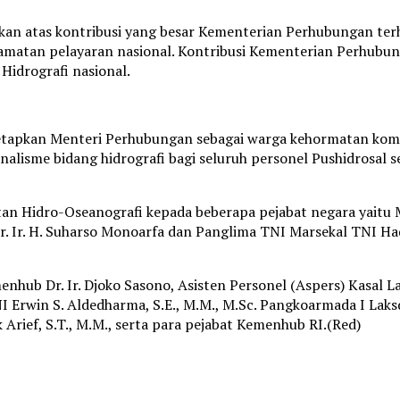
an atas kontribusi yang besar Kementerian Perhubungan terh
lamatan pelayaran nasional. Kontribusi Kementerian Perhub
Hidrografi nasional.
tapkan Menteri Perhubungan sebagai warga kehormatan komun
onalisme bidang hidrografi bagi seluruh personel Pushidrosa
 Hidro-Oseanografi kepada beberapa pejabat negara yaitu Ment
Ir. H. Suharso Monoarfa dan Panglima TNI Marsekal TNI Hadi Tj
menhub Dr. Ir. Djoko Sasono, Asisten Personel (Aspers) Kasal
I Erwin S. Aldedharma, S.E., M.M., M.Sc. Pangkoarmada I Laks
Arief, S.T., M.M., serta para pejabat Kemenhub RI.(Red)