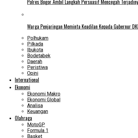
Polres Bogor Ambil Langkah Persuasif Mencegah Terjadin
Warga Penjaringan Meminta Keadilan Kepada Gubernur DKI
Polhukam
Pilkada
Ibukota
Bodetabek
Daerah
Peristiwa
Opini
International
Ekonomi
Ekonomi Makro
Ekonomi Global
Analisa
Keuangan
Olahraga
MotoGP
Formula 1
Basket