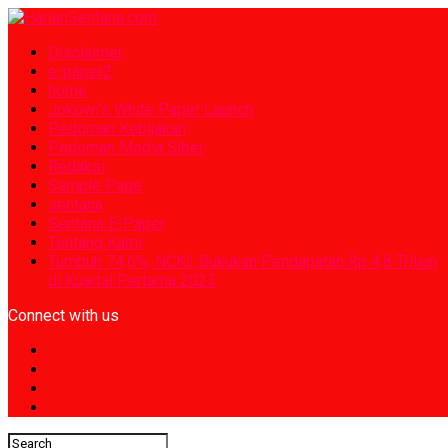
Disclaimer
e-paper2
home
Jokowi’s White Paper Launch
Pedoman Kebijakan
Pedoman Media Siber
Redaksi
Sample Page
sentana
Sentana E-Paper
Tentang Kami
Tumbuh 74,6%, NCKL Bukukan Pendapatan Rp 4,8 Triliun
di Kuartal Pertama 2023
Connect with us