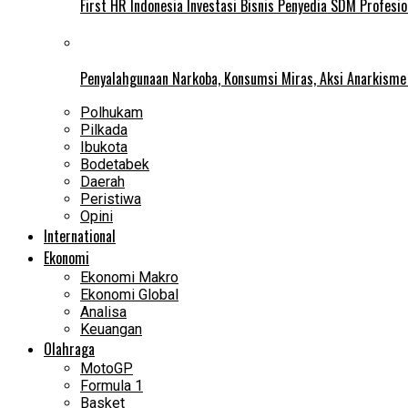
First HR Indonesia Investasi Bisnis Penyedia SDM Profesio
Penyalahgunaan Narkoba, Konsumsi Miras, Aksi Anarkism
Polhukam
Pilkada
Ibukota
Bodetabek
Daerah
Peristiwa
Opini
International
Ekonomi
Ekonomi Makro
Ekonomi Global
Analisa
Keuangan
Olahraga
MotoGP
Formula 1
Basket