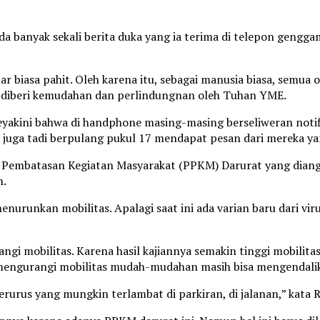
banyak sekali berita duka yang ia terima di telepon genggamn
ar biasa pahit. Oleh karena itu, sebagai manusia biasa, semu
a diberi kemudahan dan perlindungnan oleh Tuhan YME.
meyakini bahwa di handphone masing-masing berseliweran notif
 juga tadi berpulang pukul 17 mendapat pesan dari mereka yan
 Pembatasan Kegiatan Masyarakat (PPKM) Darurat yang diang
n.
nurunkan mobilitas. Apalagi saat ini ada varian baru dari v
angi mobilitas. Karena hasil kajiannya semakin tinggi mobilit
 mengurangi mobilitas mudah-mudahan masih bisa mengendali
terurus yang mungkin terlambat di parkiran, di jalanan,” kata 