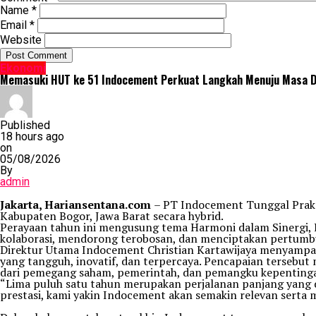
Name
*
Email
*
Website
Ekonomi
Memasuki HUT ke 51 Indocement Perkuat Langkah Menuju Masa De
Published
18 hours ago
on
05/08/2026
By
admin
Jakarta, Hariansentana.com
– PT Indocement Tunggal Praka
Kabupaten Bogor, Jawa Barat secara hybrid.
Perayaan tahun ini mengusung tema Harmoni dalam Sinergi,
kolaborasi, mendorong terobosan, dan menciptakan pertumb
Direktur Utama Indocement Christian Kartawijaya menyampa
yang tangguh, inovatif, dan terpercaya. Pencapaian tersebut
dari pemegang saham, pemerintah, dan pemangku kepentinga
“Lima puluh satu tahun merupakan perjalanan panjang yang d
prestasi, kami yakin Indocement akan semakin relevan sert