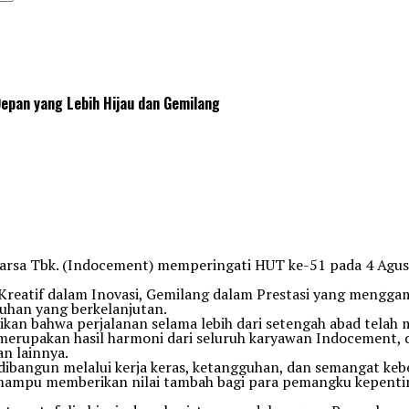
pan yang Lebih Hijau dan Gemilang
rsa Tbk. (Indocement) memperingati HUT ke-51 pada 4 Agustu
 Kreatif dalam Inovasi, Gemilang dalam Prestasi yang meng
uhan yang berkelanjutan.
ikan bahwa perjalanan selama lebih dari setengah abad tel
 merupakan hasil harmoni dari seluruh karyawan Indocement, 
n lainnya.
ibangun melalui kerja keras, ketangguhan, dan semangat kebe
a mampu memberikan nilai tambah bagi para pemangku kepenti