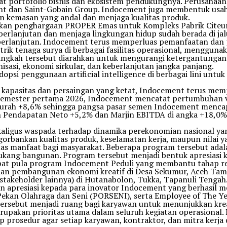
t portofolio bisnis dan ekosistem pendukungnya. Perusahaa
ment dan Saint-Gobain Group. Indocement juga membentuk usa
 kemasan yang andal dan menjaga kualitas produk.
patkan penghargaan PROPER Emas untuk Kompleks Pabrik Cite
erlanjutan dan menjaga lingkungan hidup sudah berada di jal
berlanjutan. Indocement terus memperluas pemanfaatan dan p
ik tenaga surya di berbagai fasilitas operasional, menggunaka
ngkah tersebut diarahkan untuk mengurangi ketergantungan te
asi, ekonomi sirkular, dan keberlanjutan jangka panjang.
dopsi penggunaan artificial intelligence di berbagai lini untu
kapasitas dan persaingan yang ketat, Indocement terus memper
 semester pertama 2026, Indocement mencatat pertumbuhan v
rah +8,6% sehingga pangsa pasar semen Indocement mencapai
n Pendapatan Neto +5,2% dan Marjin EBITDA di angka +18,0% 
aligus waspada terhadap dinamika perekonomian nasional yan
gorbankan kualitas produk, keselamatan kerja, maupun nilai y
uas manfaat bagi masyarakat. Beberapa program tersebut ad
ukang bangunan. Program tersebut menjadi bentuk apresiasi 
apat pula program Indocement Peduli yang membantu tahap reh
 dan pembangunan ekonomi kreatif di Desa Sekumur, Aceh Tamia
takeholder lainnya) di Hutanabolon, Tukka, Tapanuli Tengah
n apresiasi kepada para inovator Indocement yang berhasil
 Pekan Olahraga dan Seni (PORSENI), serta Employee of The Y
ersebut menjadi ruang bagi karyawan untuk menunjukkan kreat
upakan prioritas utama dalam seluruh kegiatan operasional
 prosedur agar setiap karyawan, kontraktor, dan mitra kerja