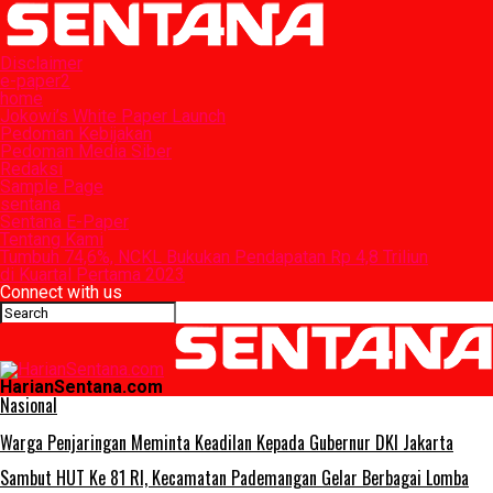
Disclaimer
e-paper2
home
Jokowi’s White Paper Launch
Pedoman Kebijakan
Pedoman Media Siber
Redaksi
Sample Page
sentana
Sentana E-Paper
Tentang Kami
Tumbuh 74,6%, NCKL Bukukan Pendapatan Rp 4,8 Triliun
di Kuartal Pertama 2023
Connect with us
HarianSentana.com
Nasional
Warga Penjaringan Meminta Keadilan Kepada Gubernur DKI Jakarta
Sambut HUT Ke 81 RI, Kecamatan Pademangan Gelar Berbagai Lomba