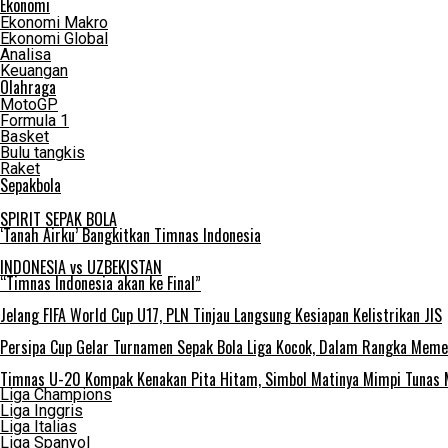
Ekonomi
Ekonomi Makro
Ekonomi Global
Analisa
Keuangan
Olahraga
MotoGP
Formula 1
Basket
Bulu tangkis
Raket
Sepakbola
SPIRIT SEPAK BOLA
‘Tanah Airku’ Bangkitkan Timnas Indonesia
INDONESIA vs UZBEKISTAN
“Timnas Indonesia akan ke Final”
Jelang FIFA World Cup U17, PLN Tinjau Langsung Kesiapan Kelistrikan JIS
Persipa Cup Gelar Turnamen Sepak Bola Liga Kocok, Dalam Rangka Meme
Timnas U-20 Kompak Kenakan Pita Hitam, Simbol Matinya Mimpi Tunas
Liga Champions
Liga Inggris
Liga Italias
Liga Spanyol