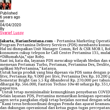
Published
6 years ago
on
04/04/2020
By
Syarief Lussy
Jakarta, HarianSentana.com
– Pertamina Marketing Operat
Program Pertamina Delivery Services (PDS) membantu konsu
Hal ini dismpaikan Unit Manager Comm, Rel & CSR MOR I, Roby
konsumen cukup telepon ke Call Center Pertamina 135, mula
#DiRumahAja,” ujar Roby.
Saat ini, kata dia, layanan PDS mencakup wilayah Medan dan
memesan Pertamax Turbo, Pertamax, Pertamina Dex, Dexlite,
aplikasi MyPertamina,” katanya.
Untuk harga produk yang bisa dipesan via PDS sama dengan pe
liter, Pertamax Rp. 9.000 per liter, Pertamina Dex Rp. 10.200 pe
Sementar Bright Gas 5.5 Kg dibanderol Rp. 270.000 per tabun
dihargai Rp. 566.000, Fastron Techno 10w40 seharga Rp. 331,
paparnya.
“Untuk tetap meminimalisir kemungkinan penyebaran COVID-19
Selain layanan PDS, Pertamina memastikan kesiapan operasion
agen serta pangkalan elpiji tetap berjalan normal dengan s
“Kami terus berkoordinasi dengan Pemda dan aparat keamanan
dan dukungan operasional dari ketua gugus tugas percepata