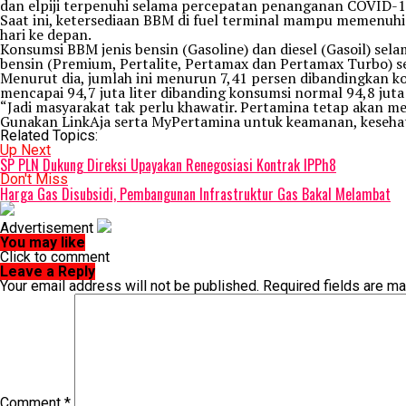
dan elpiji terpenuhi selama percepatan penanganan COVID-19
Saat ini, ketersediaan BBM di fuel terminal mampu memenuhi
hari ke depan.
Konsumsi BBM jenis bensin (Gasoline) dan diesel (Gasoil) s
bensin (Premium, Pertalite, Pertamax dan Pertamax Turbo) seb
Menurut dia, jumlah ini menurun 7,41 persen dibandingkan kon
mencapai 94,7 juta liter dibanding konsumsi normal 94,8 juta l
“Jadi masyarakat tak perlu khawatir. Pertamina tetap akan m
Gunakan LinkAja serta MyPertamina untuk keamanan, kesehat
Related Topics:
Up Next
SP PLN Dukung Direksi Upayakan Renegosiasi Kontrak IPPh8
Don't Miss
Harga Gas Disubsidi, Pembangunan Infrastruktur Gas Bakal Melambat
Advertisement
You may like
Click to comment
Leave a Reply
Your email address will not be published.
Required fields are m
Comment
*