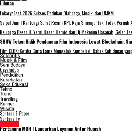
Hiburan
LokaryaFest 2026 Sukses Padukan Olahraga, Musik, dan UMKM
Saipul Jamil Kantongi Surat Resmi KPI, Raja Simanjuntak: Tidak Pernah 
Keluarga Besar H. Yarni Hasan Hamid dan Hj Makenun Hasanah, Gelar T
SHOW Token Bidik Pendanaan Film Indonesia Lewat Blockchain, Si
Film CLBK: Ketika Cinta Lama Mengetuk Kembali di Babak Kehidupan yan
Selebritis
Musik & Film
Seni Budaya
Gayahidup
Pendidikan
Kesehatan
Seks Edukasi
Tekno
Trend
Travelling
Kuliner
Wisata
Sentana E-Paper
Sentana Tv
Ekonomi
Pertamina MOR I Luncurkan Layanan Antar Rumah