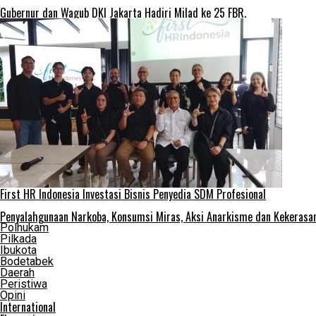
Gubernur dan Wagub DKI Jakarta Hadiri Milad ke 25 FBR.
First HR Indonesia Investasi Bisnis Penyedia SDM Profesional
Penyalahgunaan Narkoba, Konsumsi Miras, Aksi Anarkisme dan Kekera
Polhukam
Pilkada
Ibukota
Bodetabek
Daerah
Peristiwa
Opini
International