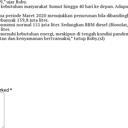
,” ujar Roby.
 kebutuhan masyarakat Sumut hingga 40 hari ke depan. Adapu
elama periode Maret 2020 menujukkan penurunan bila dibandi
anyak 139,8 juta liter.
sumsi normal 151 juta liter. Sedangkan BBM diesel (Biosolar, 
iter.
emenuhi kebutuhan energi, meskipun di tengah kondisi pandem
an dan kenyamanan bertransaksi,” tutup Roby.(sl)
arked
*