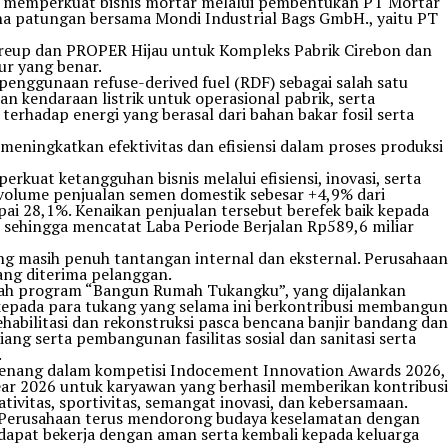
n memperkuat bisnis mortar melalui pembentukan PT Mortar
ha patungan bersama Mondi Industrial Bags GmbH., yaitu PT
ureup dan PROPER Hijau untuk Kompleks Pabrik Cirebon dan
ur yang benar.
enggunaan refuse-derived fuel (RDF) sebagai salah satu
n kendaraan listrik untuk operasional pabrik, serta
rhadap energi yang berasal dari bahan bakar fosil serta
k meningkatkan efektivitas dan efisiensi dalam proses produksi
kuat ketangguhan bisnis melalui efisiensi, inovasi, serta
olume penjualan semen domestik sebesar +4,9% dari
 28,1%. Kenaikan penjualan tersebut berefek baik kepada
sehingga mencatat Laba Periode Berjalan Rp589,6 miliar
g masih penuh tantangan internal dan eksternal. Perusahaan
ang diterima pelanggan.
alah program “Bangun Rumah Tukangku”, yang dijalankan
kepada para tukang yang selama ini berkontribusi membangun
abilitasi dan rekonstruksi pasca bencana banjir bandang dan
ng serta pembangunan fasilitas sosial dan sanitasi serta
.
 menang dalam kompetisi Indocement Innovation Awards 2026,
ear 2026 untuk karyawan yang berhasil memberikan kontribusi
ivitas, sportivitas, semangat inovasi, dan kebersamaan.
. Perusahaan terus mendorong budaya keselamatan dengan
 dapat bekerja dengan aman serta kembali kepada keluarga