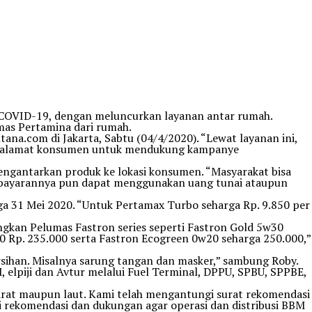
COVID-19, dengan meluncurkan layanan antar rumah.
as Pertamina dari rumah.
na.com di Jakarta, Sabtu (04/4/2020). “Lewat layanan ini,
g ke alamat konsumen untuk mendukung kampanye
engantarkan produk ke lokasi konsumen. “Masyarakat bisa
embayarannya pun dapat menggunakan uang tunai ataupun
ga 31 Mei 2020. “Untuk Pertamax Turbo seharga Rp. 9.850 per
angkan Pelumas Fastron series seperti Fastron Gold 5w30
0 Rp. 235.000 serta Fastron Ecogreen 0w20 seharga 250.000,”
rsihan. Misalnya sarung tangan dan masker,” sambung Roby.
 elpiji dan Avtur melalui Fuel Terminal, DPPU, SPBU, SPPBE,
darat maupun laut. Kami telah mengantungi surat rekomendasi
 rekomendasi dan dukungan agar operasi dan distribusi BBM