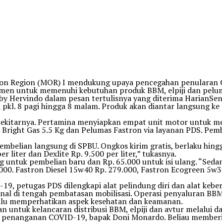
ion Region (MOR) I mendukung upaya pencegahan penularan 
men untuk memenuhi kebutuhan produk BBM, elpiji dan pelum
 Hervindo dalam pesan tertulisnya yang diterima HarianSenta
i pkl. 8 pagi hingga 8 malam. Produk akan diantar langsun
 sekitarnya. Pertamina menyiapkan empat unit motor untuk m
 Bright Gas 5.5 Kg dan Pelumas Fastron via layanan PDS. P
mbelian langsung di SPBU. Ongkos kirim gratis, berlaku hing
r liter dan Dexlite Rp. 9.500 per liter,” tukasnya.
g untuk pembelian baru dan Rp. 65.000 untuk isi ulang. “Sed
000. Fastron Diesel 15w40 Rp. 279.000, Fastron Ecogreen 5w3
, petugas PDS dilengkapi alat pelindung diri dan alat kebe
al di tengah pembatasan mobilisasi. Operasi penyaluran BBM,
elalu memperhatikan aspek kesehatan dan keamanan.
 untuk kelancaran distribusi BBM, elpiji dan avtur melalui 
n penanganan COVID-19, bapak Doni Monardo. Beliau memberi